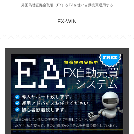
外国為替証拠金取引（FX）をEAを使い自動売買運用する
FX-WIN