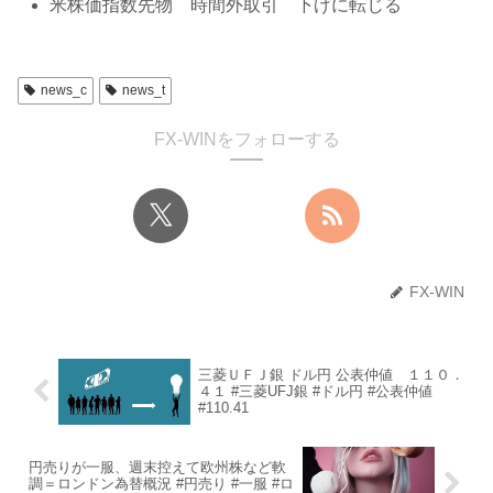
米株価指数先物 時間外取引 下げに転じる
news_c
news_t
FX-WINをフォローする
FX-WIN
三菱ＵＦＪ銀 ドル円 公表仲値 １１０．
４１ #三菱UFJ銀 #ドル円 #公表仲値
#110.41
円売りが一服、週末控えて欧州株など軟
調＝ロンドン為替概況 #円売り #一服 #ロ