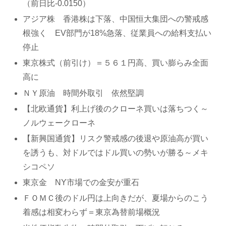
（前日比-0.0150）
アジア株 香港株は下落、中国恒大集団への警戒感
根強く EV部門が18%急落、従業員への給料支払い
停止
東京株式（前引け）＝５６１円高、買い膨らみ全面
高に
ＮＹ原油 時間外取引 依然堅調
【北欧通貨】利上げ後のクローネ買いは落ちつく～
ノルウェークローネ
【新興国通貨】リスク警戒感の後退や原油高が買い
を誘うも、対ドルではドル買いの勢いが勝る～メキ
シコペソ
東京金 NY市場での金安が重石
ＦＯＭＣ後のドル円は上向きだが、夏場からのこう
着感は相変わらず＝東京為替前場概況