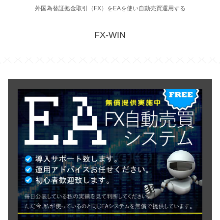
外国為替証拠金取引（FX）をEAを使い自動売買運用する
FX-WIN