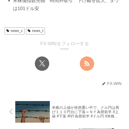
米株価指数先物 時間外取引 下げ幅を拡大、ダウ
は101ドル安
news_c
news_t
FX-WINをフォローする
FX-WIN
米株の上値が依然重い中で、ドル円は再
び１１０円台に下落＝ＮＹ為替前半 #上
値 #下落 #NY為替前半 #ドル円 #米株
#110円台