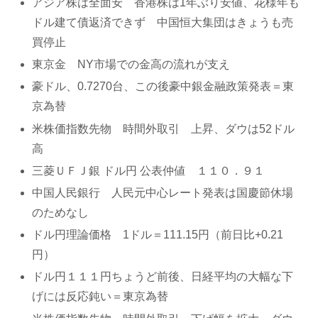
アジア株は全面安 香港株は1年ぶり安値、花様年も
ドル建て債返済できず 中国恒大集団はきょうも売
買停止
東京金 NY市場での金高の流れが支え
豪ドル、0.7270台、この後豪中銀金融政策発表＝東
京為替
米株価指数先物 時間外取引 上昇、ダウは52ドル
高
三菱ＵＦＪ銀 ドル円 公表仲値 １１０．９１
中国人民銀行 人民元中心レート発表は国慶節休場
のためなし
ドル円理論価格 1ドル＝111.15円（前日比+0.21
円）
ドル円１１１円ちょうど前後、日経平均の大幅な下
げには反応鈍い＝東京為替