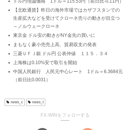
ドル円理論価格 1ドル＝115.53円（前日比-0.11円）
【北欧通貨】昨日の海外市場ではカザフスタンでの
生産拡大などを受けてクローネ売りの動きが目立つ
～ノルウェークローネ
東京金 ドル安の動きがNY金先の買いに
まもなく豪小売売上高、貿易収支の発表
三菱ＵＦＪ銀 ドル円 公表仲値 １１５．３４
上海株は0.10%安で取引を開始
中国人民銀行 人民元中心レート 1ドル＝6.3684元
（前日比0.0031）
news_c
news_t
FX-WINをフォローする