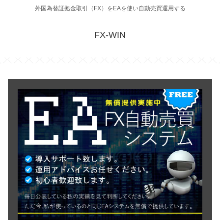
外国為替証拠金取引（FX）をEAを使い自動売買運用する
FX-WIN