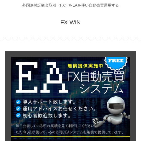
外国為替証拠金取引（FX）をEAを使い自動売買運用する
FX-WIN