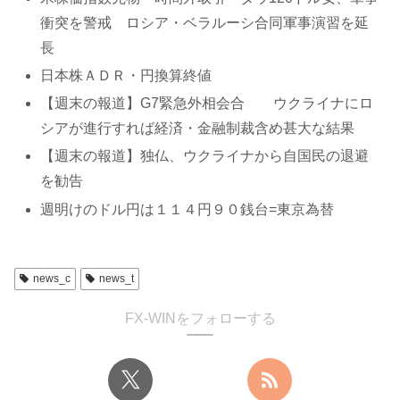
衝突を警戒 ロシア・ベラルーシ合同軍事演習を延
長
日本株ＡＤＲ・円換算終値
【週末の報道】G7緊急外相会合 ウクライナにロ
シアが進行すれば経済・金融制裁含め甚大な結果
【週末の報道】独仏、ウクライナから自国民の退避
を勧告
週明けのドル円は１１４円９０銭台=東京為替
news_c
news_t
FX-WINをフォローする