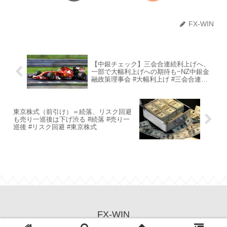
FX-WIN
【中銀チェック】三会合連続利上げへ、
一部で大幅利上げへの期待も~NZ中銀金
融政策理事会 #大幅利上げ #三会合連続
利上げ #NZ中銀金融政策理事会 #銀チェ
ック #期待 #一部
東京株式（前引け）＝続落、リスク回避
も売り一巡後は下げ渋る #続落 #売り一
巡後 #リスク回避 #東京株式
FX-WIN