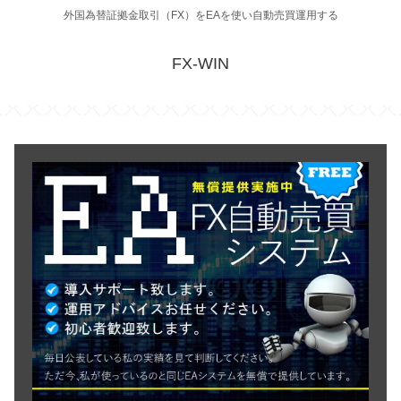
外国為替証拠金取引（FX）をEAを使い自動売買運用する
FX-WIN