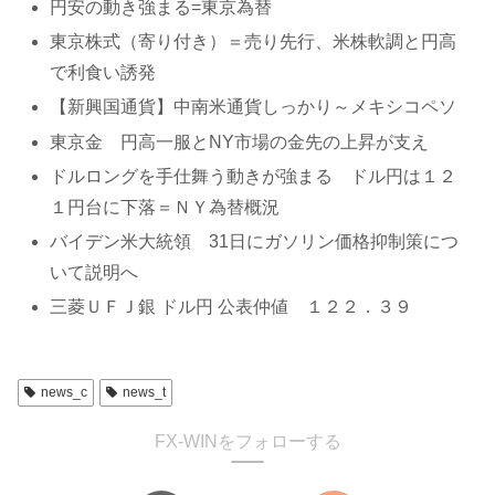
円安の動き強まる=東京為替
東京株式（寄り付き）＝売り先行、米株軟調と円高
で利食い誘発
【新興国通貨】中南米通貨しっかり～メキシコペソ
東京金 円高一服とNY市場の金先の上昇が支え
ドルロングを手仕舞う動きが強まる ドル円は１２
１円台に下落＝ＮＹ為替概況
バイデン米大統領 31日にガソリン価格抑制策につ
いて説明へ
三菱ＵＦＪ銀 ドル円 公表仲値 １２２．３９
news_c
news_t
FX-WINをフォローする