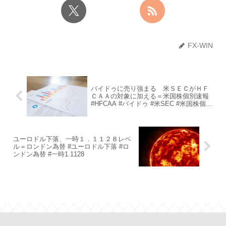
FX-WIN
バイドゥに売り強まる 米ＳＥＣがＨＦ
ＣＡＡの対象に加える＝米国株個別速報
#HFCAA #バイドゥ #米SEC #米国株個別
速報 #対象
ユーロドル下落、一時１．１１２８レベ
ル＝ロンドン為替 #ユーロドル下落 #ロ
ンドン為替 #一時1.1128