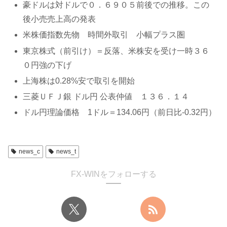
豪ドルは対ドルで０．６９０５前後での推移。この
後小売売上高の発表
米株価指数先物 時間外取引 小幅プラス圏
東京株式（前引け）＝反落、米株安を受け一時３６
０円強の下げ
上海株は0.28%安で取引を開始
三菱ＵＦＪ銀 ドル円 公表仲値 １３６．１４
ドル円理論価格 1ドル＝134.06円（前日比-0.32円）
news_c
news_t
FX-WINをフォローする