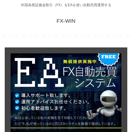
外国為替証拠金取引（FX）をEAを使い自動売買運用する
FX-WIN