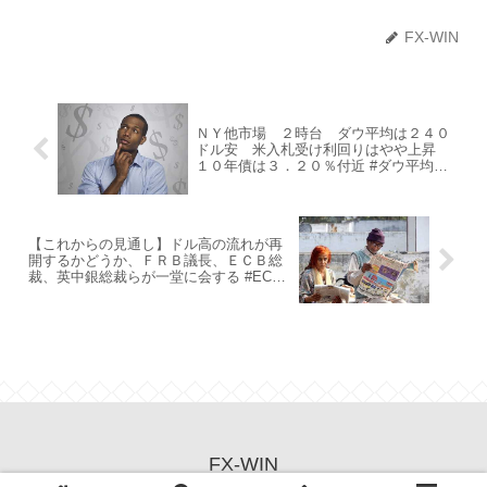
FX-WIN
ＮＹ他市場 ２時台 ダウ平均は２４０
ドル安 米入札受け利回りはやや上昇
１０年債は３．２０％付近 #ダウ平均
#240ドル安 #米入札受け利回り #上昇
#NY他市場 #10年債 #2時台 #3.20%付近
【これからの見通し】ドル高の流れが再
開するかどうか、ＦＲＢ議長、ＥＣＢ総
裁、英中銀総裁らが一堂に会する #ECB
総裁 #FRB議長 #一堂 #英中銀総裁ら
FX-WIN