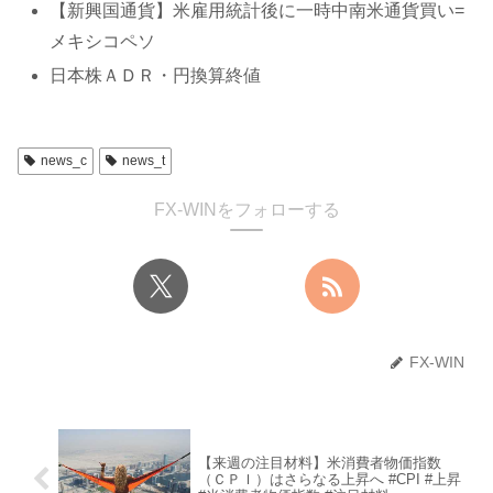
【新興国通貨】米雇用統計後に一時中南米通貨買い=
メキシコペソ
日本株ＡＤＲ・円換算終値
news_c
news_t
FX-WINをフォローする
FX-WIN
【来週の注目材料】米消費者物価指数
（ＣＰＩ）はさらなる上昇へ #CPI #上昇