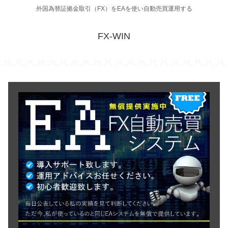
外国為替証拠金取引（FX）をEAを使い自動売買運用する
FX-WIN