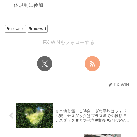
体規制に参加
news_c
news_t
FX-WINをフォローする
FX-WIN
ＮＹ他市場 １時台 ダウ平均は６７ド
ル安 ナスダックはプラス圏での推移 #
ナスダック #ダウ平均 #推移 #67ドル安
#NY他市場 #プラス圏 #1時台