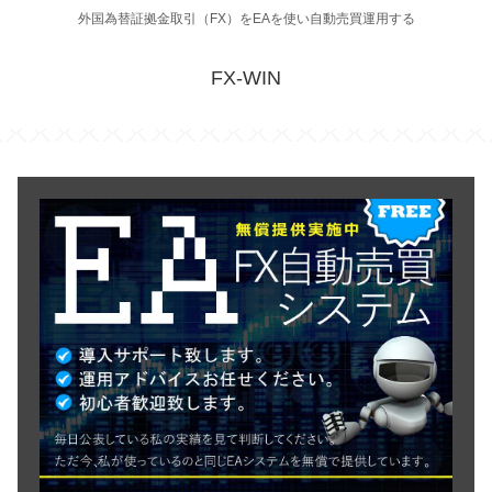
外国為替証拠金取引（FX）をEAを使い自動売買運用する
FX-WIN