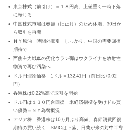
東京株式（前引け）＝１８円高、上値重く一時下落
に転じる
中国株式市場は春節（旧正月）のため休場、30日か
ら取引を再開
ＮＹ原油 時間外取引 しっかり、中国の需要回復
期待で
西側主力戦車の劣化ウラン弾はウクライナを放射性
物資で再び汚染へ
ドル円理論価格 1ドル＝132.41円（前日比+0.02
円）
香港株は0.22%高で取引を開始
ドル円は１３０円台回復 米経済指標を受けドル買
い優勢＝ＮＹ為替概況
アジア株 香港株は10カ月ぶり高値、春節消費回復
期待の買い続く SMICは下落、日蘭が米の対中半導