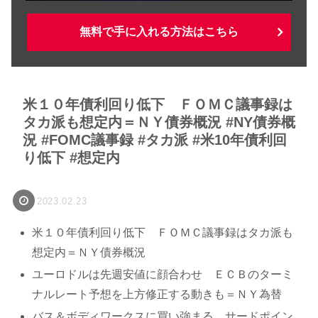
無料で手に入れる方法はこちら
米１０年債利回り低下 ＦＯＭＣ議事録は
タカ派も想定内＝ＮＹ債券概況 #NY債券概
況 #FOMC議事録 #タカ派 #米10年債利回
り低下 #想定内
2023.02.23
米１０年債利回り低下 ＦＯＭＣ議事録はタカ派も
想定内＝ＮＹ債券概況
ユーロドルは先週安値に顔合わせ ＥＣＢのターミ
ナルレート予想を上方修正する動きも＝ＮＹ為替
バス＆ボディワークスに買い強まる サードポイン