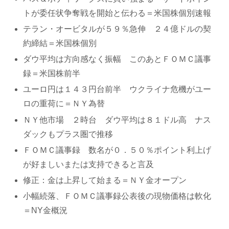
トが委任状争奪戦を開始と伝わる＝米国株個別速報
テラン・オービタルが５９％急伸 ２４億ドルの契
約締結＝米国株個別
ダウ平均は方向感なく振幅 このあとＦＯＭＣ議事
録＝米国株前半
ユーロ円は１４３円台前半 ウクライナ危機がユー
ロの重荷に＝ＮＹ為替
ＮＹ他市場 ２時台 ダウ平均は８１ドル高 ナス
ダックもプラス圏で推移
ＦＯＭＣ議事録 数名が０．５０％ポイント利上げ
が好ましいまたは支持できると言及
修正：金は上昇して始まる＝ＮＹ金オープン
小幅続落、ＦＯＭＣ議事録公表後の現物価格は軟化
＝NY金概況