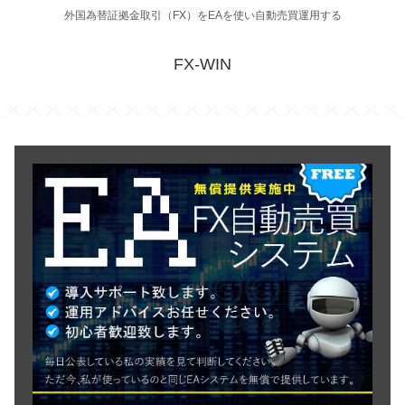
外国為替証拠金取引（FX）をEAを使い自動売買運用する
FX-WIN