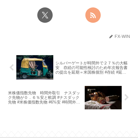
FX-WIN
シルバーゲートが時間外で２７％の大幅
安 存続の可能性検討のため年次報告書
の提出を延期＝米国株個別 #存続 #延期 #
シルバーゲート #大幅安 #提出 #米国株個
別 #年次報告書 #可能性検討 #時間外
#27%
米株価指数先物 時間外取引 ナスダッ
ク先物が０．６％安と軟調 #ナスダック
先物 #米株価指数先物 #6%安 #時間外取
引