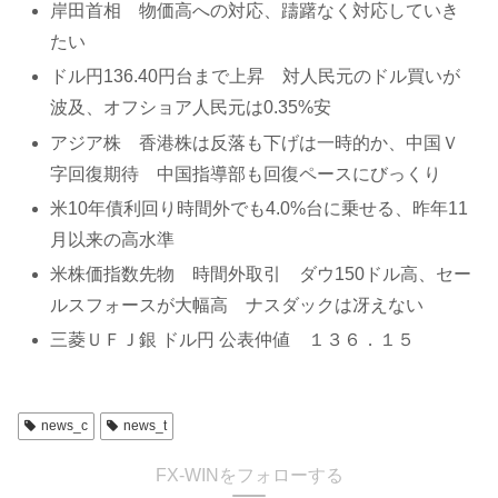
岸田首相 物価高への対応、躊躇なく対応していき
たい
ドル円136.40円台まで上昇 対人民元のドル買いが
波及、オフショア人民元は0.35%安
アジア株 香港株は反落も下げは一時的か、中国Ｖ
字回復期待 中国指導部も回復ペースにびっくり
米10年債利回り時間外でも4.0%台に乗せる、昨年11
月以来の高水準
米株価指数先物 時間外取引 ダウ150ドル高、セー
ルスフォースが大幅高 ナスダックは冴えない
三菱ＵＦＪ銀 ドル円 公表仲値 １３６．１５
news_c
news_t
FX-WINをフォローする