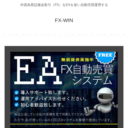
外国為替証拠金取引（FX）をEAを使い自動売買運用する
FX-WIN