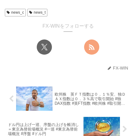
news_c
news_t
FX-WINをフォローする
FX-WIN
欧州株 英ＦＴ指数は０．１％安、独Ｄ
ＡＸ指数は０．３％高で取引開始 #独
DAX指数 #英FT指数 #欧州株 #取引開始
#3%高 #1%安
ドル円は上げ一巡、序盤の上げを帳消し
＝東京為替前場概況 #一巡 #東京為替前
場概況 #序盤 #ドル円