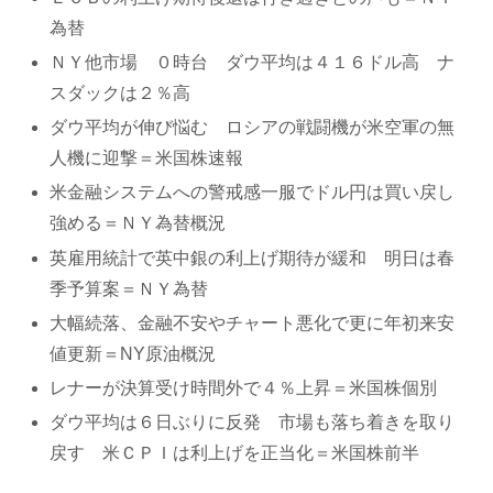
為替
ＮＹ他市場 ０時台 ダウ平均は４１６ドル高 ナ
スダックは２％高
ダウ平均が伸び悩む ロシアの戦闘機が米空軍の無
人機に迎撃＝米国株速報
米金融システムへの警戒感一服でドル円は買い戻し
強める＝ＮＹ為替概況
英雇用統計で英中銀の利上げ期待が緩和 明日は春
季予算案＝ＮＹ為替
大幅続落、金融不安やチャート悪化で更に年初来安
値更新＝NY原油概況
レナーが決算受け時間外で４％上昇＝米国株個別
ダウ平均は６日ぶりに反発 市場も落ち着きを取り
戻す 米ＣＰＩは利上げを正当化＝米国株前半