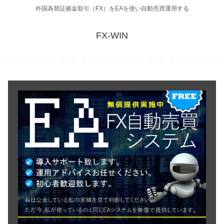
外国為替証拠金取引（FX）をEAを使い自動売買運用する
FX-WIN