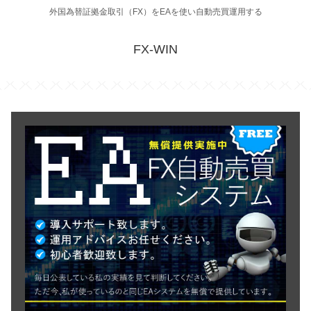
外国為替証拠金取引（FX）をEAを使い自動売買運用する
FX-WIN