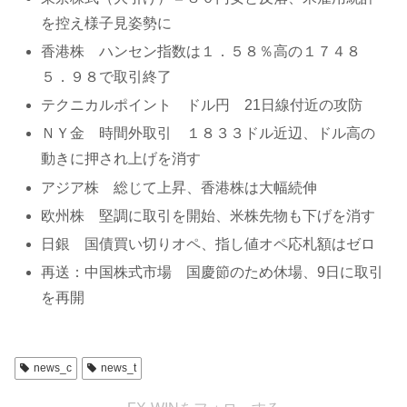
を控え様子見姿勢に
香港株 ハンセン指数は１．５８％高の１７４８
５．９８で取引終了
テクニカルポイント ドル円 21日線付近の攻防
ＮＹ金 時間外取引 １８３３ドル近辺、ドル高の
動きに押され上げを消す
アジア株 総じて上昇、香港株は大幅続伸
欧州株 堅調に取引を開始、米株先物も下げを消す
日銀 国債買い切りオペ、指し値オペ応札額はゼロ
再送：中国株式市場 国慶節のため休場、9日に取引
を再開
news_c
news_t