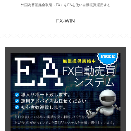
外国為替証拠金取引（FX）をEAを使い自動売買運用する
FX-WIN