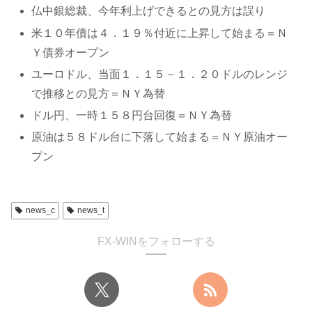
仏中銀総裁、今年利上げできるとの見方は誤り
米１０年債は４．１９％付近に上昇して始まる＝Ｎ
Ｙ債券オープン
ユーロドル、当面１．１５－１．２０ドルのレンジ
で推移との見方＝ＮＹ為替
ドル円、一時１５８円台回復＝ＮＹ為替
原油は５８ドル台に下落して始まる＝ＮＹ原油オー
プン
news_c
news_t
FX-WINをフォローする