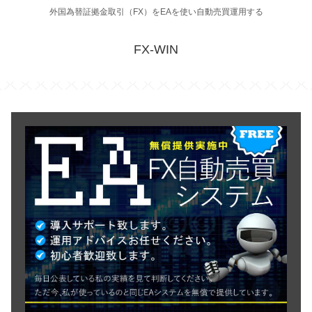
外国為替証拠金取引（FX）をEAを使い自動売買運用する
FX-WIN