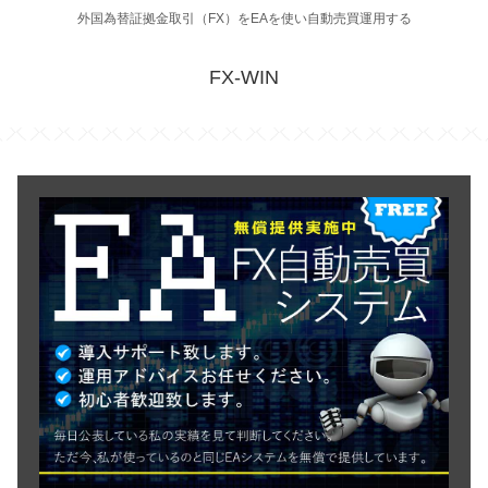
外国為替証拠金取引（FX）をEAを使い自動売買運用する
FX-WIN