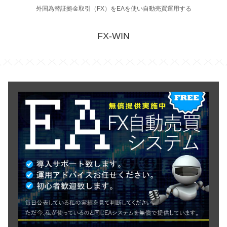
外国為替証拠金取引（FX）をEAを使い自動売買運用する
FX-WIN