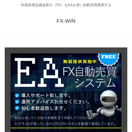
外国為替証拠金取引（FX）をEAを使い自動売買運用する
FX-WIN