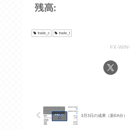
trade_c
trade_t
FX-W
3月3日の成果（新EA分）