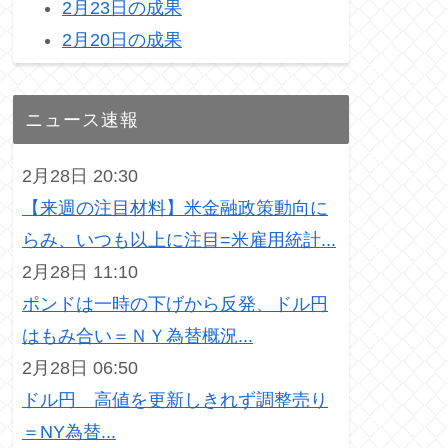
2月23日の成果
2月20日の成果
ニュース速報
2月28日 20:30
【来週の注目材料】米金融政策動向に
らみ、いつも以上に注目=米雇用統計...
2月28日 11:10
ポンドは一時の下げから反発、ドル円
はもみ合い＝ＮＹ為替概況...
2月28日 06:50
ドル円 高値を更新しきれず調整売り
＝NY為替...