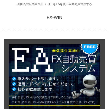
外国為替証拠金取引（FX）をEAを使い自動売買運用する
FX-WIN