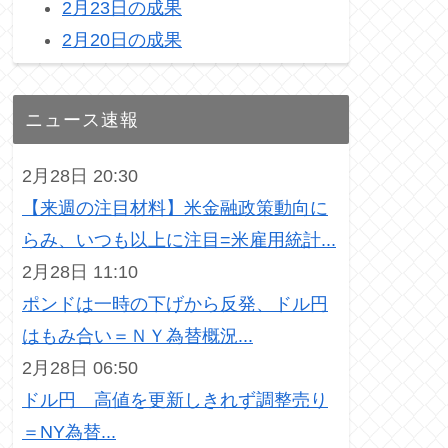
2月23日の成果
2月20日の成果
ニュース速報
2月28日 20:30
【来週の注目材料】米金融政策動向に
らみ、いつも以上に注目=米雇用統計...
2月28日 11:10
ポンドは一時の下げから反発、ドル円
はもみ合い＝ＮＹ為替概況...
2月28日 06:50
ドル円 高値を更新しきれず調整売り
＝NY為替...