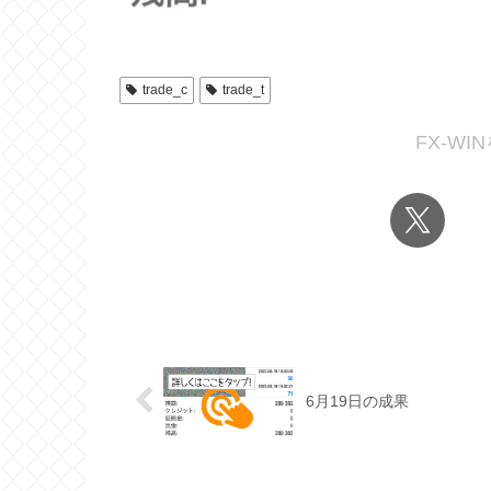
trade_c
trade_t
FX-W
6月19日の成果