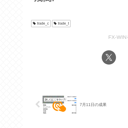
trade_c
trade_t
FX-W
7月11日の成果