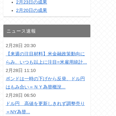
2月23日の成果
2月20日の成果
ニュース速報
2月28日 20:30
【来週の注目材料】米金融政策動向に
らみ、いつも以上に注目=米雇用統計...
2月28日 11:10
ポンドは一時の下げから反発、ドル円
はもみ合い＝ＮＹ為替概況...
2月28日 06:50
ドル円 高値を更新しきれず調整売り
＝NY為替...