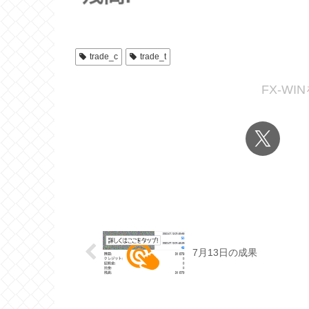
trade_c
trade_t
FX-W
7月13日の成果