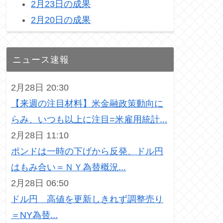
2月23日の成果
2月20日の成果
ニュース速報
2月28日 20:30
【来週の注目材料】米金融政策動向に
らみ、いつも以上に注目=米雇用統計...
2月28日 11:10
ポンドは一時の下げから反発、ドル円
はもみ合い＝ＮＹ為替概況...
2月28日 06:50
ドル円 高値を更新しきれず調整売り
＝NY為替...