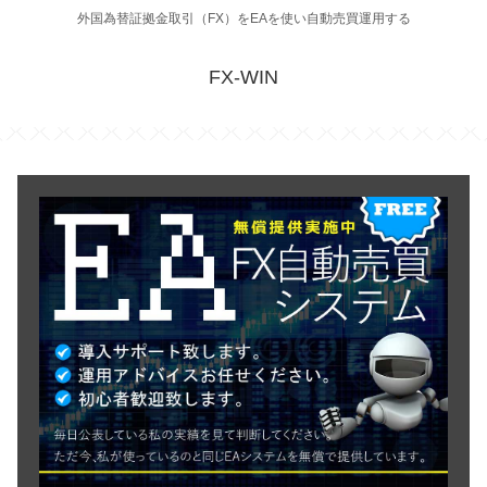
外国為替証拠金取引（FX）をEAを使い自動売買運用する
FX-WIN