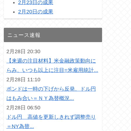
2月23日の成果
2月20日の成果
ニュース速報
2月28日 20:30
【来週の注目材料】米金融政策動向に
らみ、いつも以上に注目=米雇用統計...
2月28日 11:10
ポンドは一時の下げから反発、ドル円
はもみ合い＝ＮＹ為替概況...
2月28日 06:50
ドル円 高値を更新しきれず調整売り
＝NY為替...