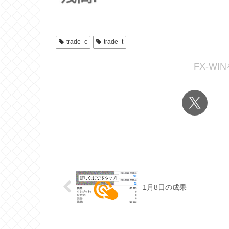
trade_c
trade_t
FX-W
1月8日の成果