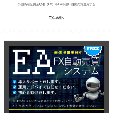
外国為替証拠金取引（FX）をEAを使い自動売買運用する
FX-WIN