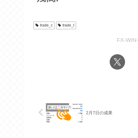
trade_c
trade_t
FX-W
2月7日の成果