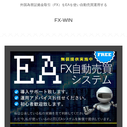
外国為替証拠金取引（FX）をEAを使い自動売買運用する
FX-WIN