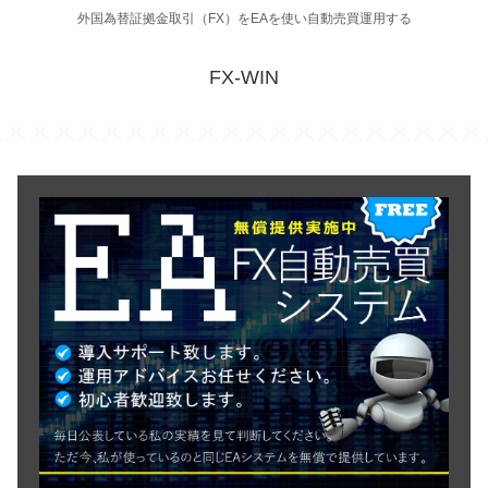
外国為替証拠金取引（FX）をEAを使い自動売買運用する
FX-WIN