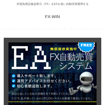
外国為替証拠金取引（FX）をEAを使い自動売買運用する
FX-WIN