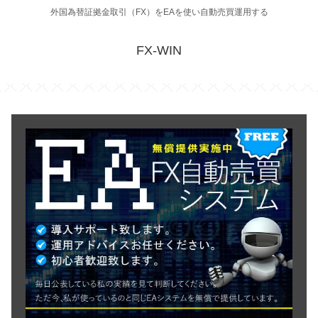
外国為替証拠金取引（FX）をEAを使い自動売買運用する
FX-WIN