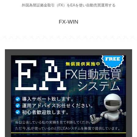
外国為替証拠金取引（FX）をEAを使い自動売買運用する
FX-WIN