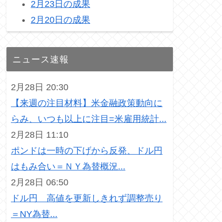
2月23日の成果
2月20日の成果
ニュース速報
2月28日 20:30
【来週の注目材料】米金融政策動向に
らみ、いつも以上に注目=米雇用統計...
2月28日 11:10
ポンドは一時の下げから反発、ドル円
はもみ合い＝ＮＹ為替概況...
2月28日 06:50
ドル円 高値を更新しきれず調整売り
＝NY為替...