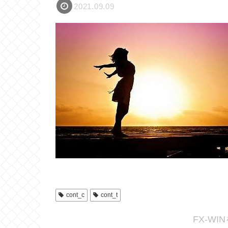
2021.09.09
cont_c
cont_t
FX-W