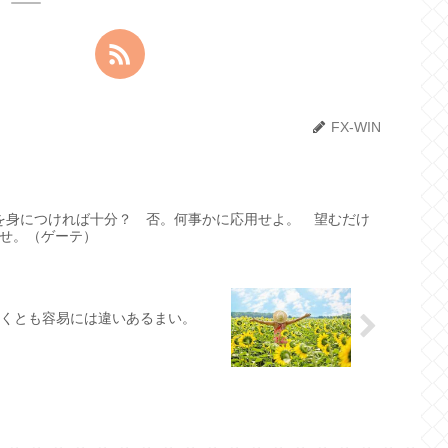
FX-WIN
を身につければ十分？ 否。何事かに応用せよ。 望むだけ
せ。（ゲーテ）
少くとも容易には違いあるまい。