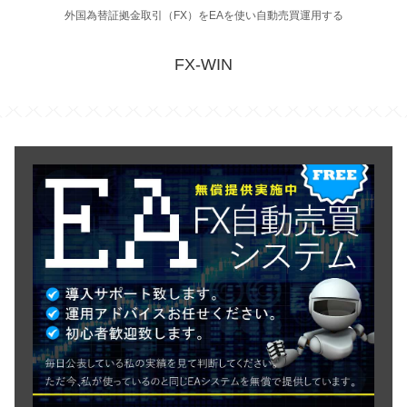
外国為替証拠金取引（FX）をEAを使い自動売買運用する
FX-WIN