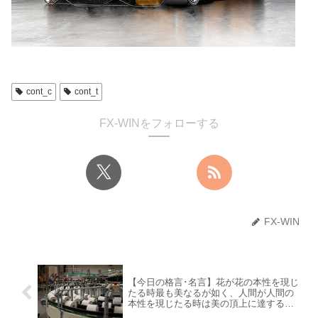
cont_c
cont_t
FX-WINをフォローする
FX-WIN
【今日の格言･名言】花が花の本性を現じ
たる時最も美なるが如く、人間が人間の
本性を現じたる時は美の頂上に達するの
である。（西田幾多郎）