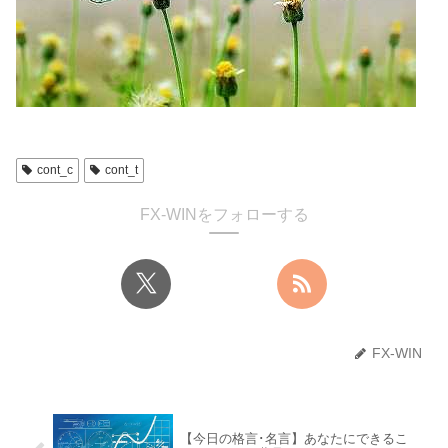
cont_c
cont_t
FX-WINをフォローする
FX-WIN
【今日の格言･名言】あなたにできるこ