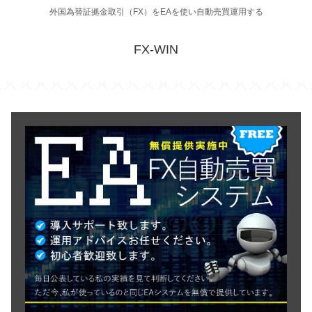
外国為替証拠金取引（FX）をEAを使い自動売買運用する
FX-WIN