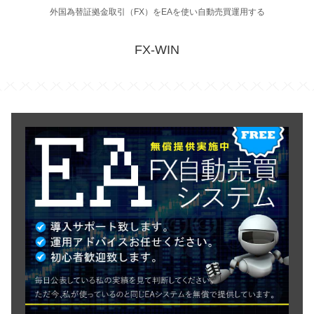
外国為替証拠金取引（FX）をEAを使い自動売買運用する
FX-WIN