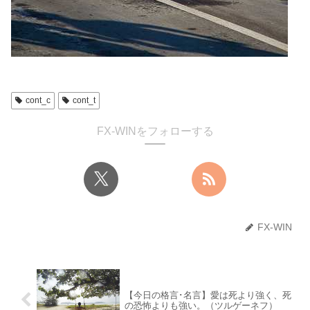
cont_c
cont_t
FX-WINをフォローする
FX-WIN
【今日の格言･名言】愛は死より強く、死
の恐怖よりも強い。（ツルゲーネフ）