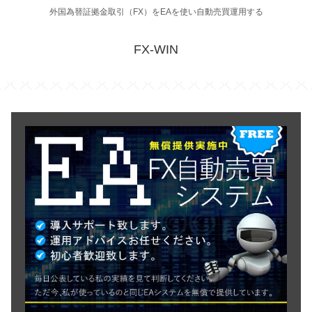
外国為替証拠金取引（FX）をEAを使い自動売買運用する
FX-WIN