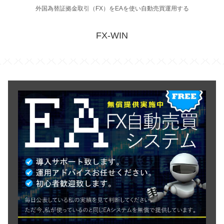
外国為替証拠金取引（FX）をEAを使い自動売買運用する
FX-WIN