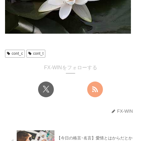
cont_c
cont_t
FX-WINをフォローする
FX-WIN
【今日の格言･名言】愛情とはからだとか